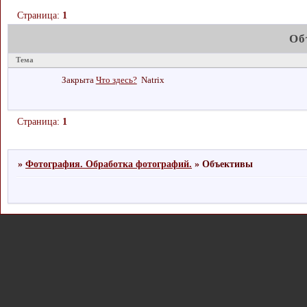
Страница:
1
Об
Тема
Закрыта
Что здесь?
Natrix
Страница:
1
»
Фотография. Обработка фотографий.
»
Объективы